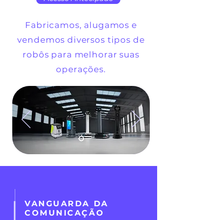
Fabricamos, alugamos e
vendemos diversos tipos de
robôs para melhorar suas
operações.
VANGUARDA DA
COMUNICAÇÃO