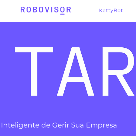
KettyBot
 Inteligente de Gerir Sua Empresa