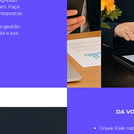
ogresso
am. Faça
 respostas
a gestão
da a sua
DA VO
Grave: Fale na