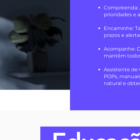
Compreenda: A 
prioridades e 
Encaminhe: Ta
prazos e alerta
Acompanhe: D
mantêm todos 
Assistente de
POPs, manuais
natural e obte