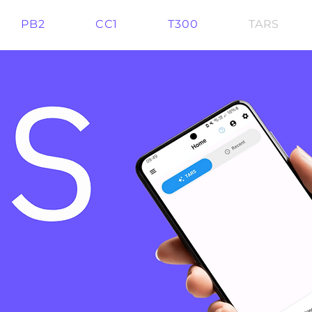
PB2
CC1
T300
TARS