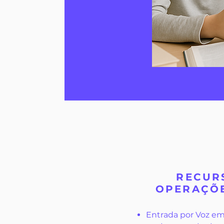
RECUR
OPERAÇÕE
Entrada por Voz em