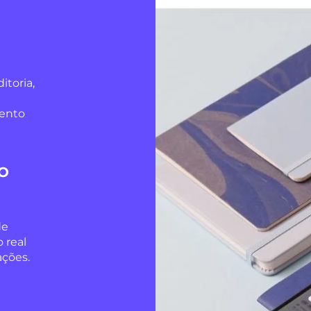
itoria,
mento
O
de
 real
ações.