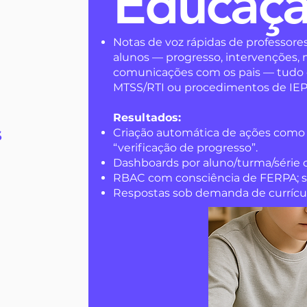
Educaç
Notas de voz rápidas de professore
alunos — progresso, intervenções,
comunicações com os pais — tudo 
MTSS/RTI ou procedimentos de IEP e
Resultados:
Criação automática de ações como “
S
“verificação de progresso”.
Dashboards por aluno/turma/série 
RBAC com consciência de FERPA; si
Respostas sob demanda de currículos